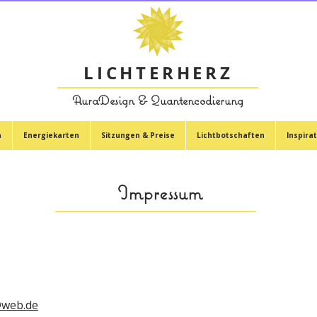
LICHTERHERZ
AuraDesign & Quantencodierung
n
Energiekarten
Sitzungen & Preise
Lichtbotschaften
Inspira
Impressum
@web.de