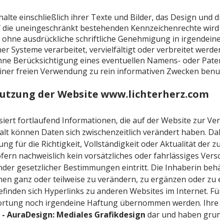
halte einschließlich ihrer Texte und Bilder, das Design und
f die uneingeschränkt bestehenden Kennzeichenrechte wird 
 ohne ausdrückliche schriftliche Genehmigung in irgendein
r Systeme verarbeitet, vervielfältigt oder verbreitet werde
ohne Berücksichtigung eines eventuellen Namens- oder Pa
ner freien Verwendung zu rein informativen Zwecken benut
Nutzung der Website
www.lichterherz.com
siert fortlaufend Informationen, die auf der Website zur Ve
lt können Daten sich zwischenzeitlich verändert haben. Da
g für die Richtigkeit, Vollständigkeit oder Aktualität der 
rn nachweislich kein vorsätzliches oder fahrlässiges Versc
er gesetzlicher Bestimmungen eintritt. Die Inhaberin behält
onen ganz oder teilweise zu verändern, zu ergänzen oder zu 
finden sich Hyperlinks zu anderen Websites im Internet. Fü
wortung noch irgendeine Haftung übernommen werden. Ihre I
- AuraDesign: Mediales Grafikdesign
dar und haben grun