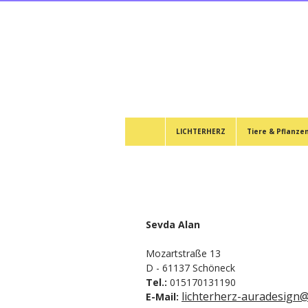
LICHTERHERZ
Tiere & Pflanze
Sevda Alan
Mozartstraße 13
D - 61137 Schöneck
Tel.:
015170131190
lichterherz-auradesign
E-Mail: